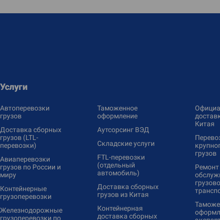
Услуги
Автоперевозки
Таможенное
Официа
грузов
оформление
доставк
Китая
Доставка сборных
Аутсорсинг ВЭД
грузов (LTL-
Перево
Складские услуги
перевозки)
крупно
грузов
FTL-перевозки
Авиаперевозки
(отдельный
грузов по России и
Ремонт
автомобиль)
миру
обслуж
грузово
Доставка сборных
Контейнерные
трансп
грузов из Китая
грузоперевозки
Таможе
Контейнерная
Железнодорожные
оформл
доставка сборных
грузоперевозки по