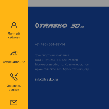
Личный
кабинет
+7 (495) 564-87-14
Транспортная компания
ООО «ТРАСКО»
143420, Россия,
Отслеживание
Московская обл., г.о. Красногорск, пос.
Архангельское, тер. Музей техники, стр.8
info@trasko.ru
Заказать
звонок