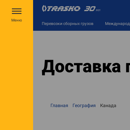
Меню
Перевозки сборных грузов
Междунаро
Доставка 
Главная
География
Канада