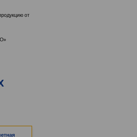
продукцию от
КО»
х
етная