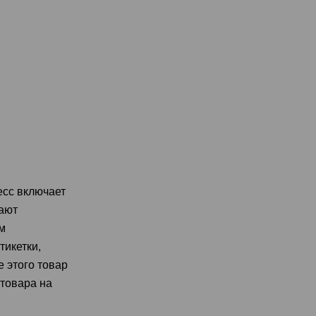
есс включает
вают
м
тикетки,
 этого товар
товара на