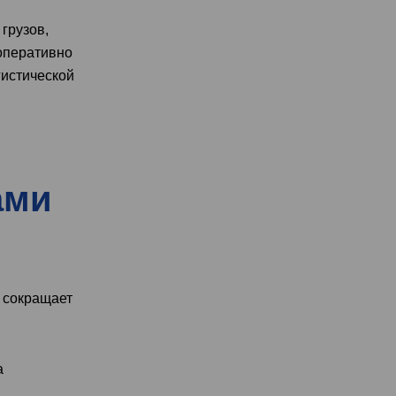
грузов,
 оперативно
гистической
ами
е сокращает
а