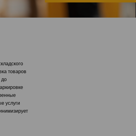
кладского
вка товаров
 до
маркировке
еренные
е услуги
минимизирует