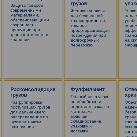
грузов
упак
Защита товаров
современными
Жесткая упаковка
Упако
материалами,
для безопасной
палле
обеспечивающими
транспортировки
удобс
сохранность
товаров,
пере
продукции при
предотвращающая
эффе
транспортировке и
повреждения при
транс
хранении.
долгосрочных
на ск
перевозках.
маршр
Расконсолидация
Фулфилмент
Отве
грузов
хран
Полный цикл услуг
по обработке и
Разгруппировка
Обес
подготовке заказов
поступивших грузов
надеж
к отправке,
для дальнейшего
безоп
включая
распределения по
хране
складирование,
нужным точкам
товар
упаковку и
назначения.
склад
доставку.
контр
состо