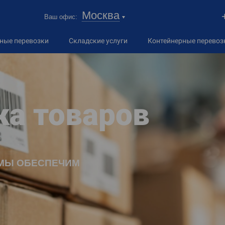
Москва
Ваш офис:
дные
перевозки
Складские услуги
Контейнерные перевоз
а товаров
 МЫ ОБЕСПЕЧИМ