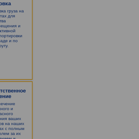
овка
вка груза на
тах для
тва
мещения и
ктивной
портировки
ладе и по
уту.
тственное
ение
печение
ного и
асного
ния ваших
ов на наших
ах с полным
олем за их
янием и