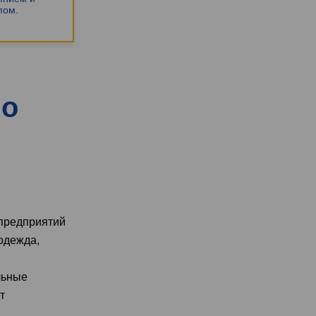
пом.
по
 предприятий
одежда,
льные
т