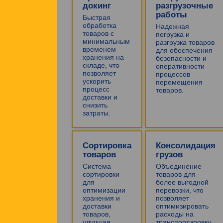
докинг
разгрузочные
работы
Быстрая
обработка
Надежная
товаров с
погрузка и
минимальным
разгрузка товаров
временем
для обеспечения
хранения на
безопасности и
складе, что
оперативности
позволяет
процессов
ускорить
перемещения
процесс
товаров.
доставки и
снизить
затраты.
Сортировка
Консолидация
товаров
грузов
Система
Объединение
сортировки
товаров для
для
более выгодной
оптимизации
перевозки, что
хранения и
позволяет
доставки
оптимизировать
товаров,
расходы на
улучшая
транспортировку.