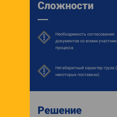
Сложности
Необходимость согласования
документов со всеми участни
процесса
Негабаритный характер груза (
некоторых поставках)
Решение