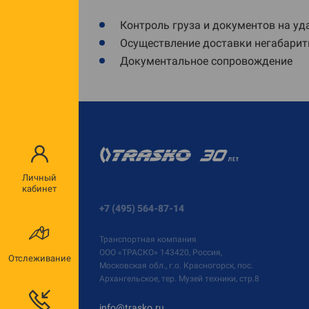
Контроль груза и документов на у
Осуществление доставки негабарит
Документальное сопровождение
Личный
кабинет
+7 (495) 564-87-14
Транспортная компания
ООО «ТРАСКО»
143420, Россия,
Отслеживание
Московская обл., г.о. Красногорск, пос.
Архангельское, тер. Музей техники, стр.8
info@trasko.ru