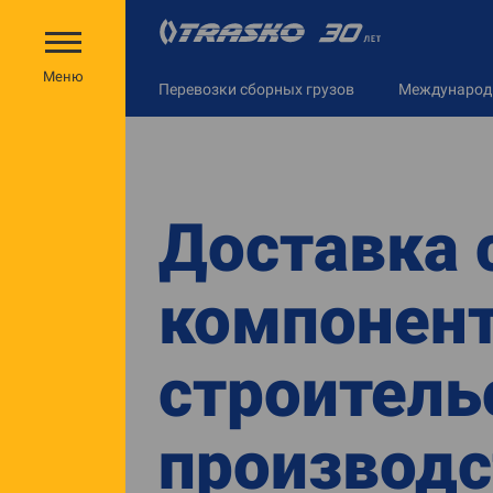
Меню
Перевозки сборных грузов
Междунаро
Доставка
компонент
строитель
производс