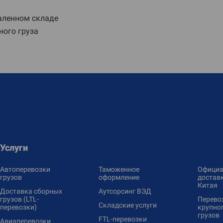
даленном складе
ного груза
Услуги
Автоперевозки
Таможенное
Официа
грузов
оформление
доставк
Китая
Доставка сборных
Аутсорсинг ВЭД
грузов (LTL-
Перево
Складские услуги
перевозки)
крупно
грузов
FTL-перевозки
Авиаперевозки