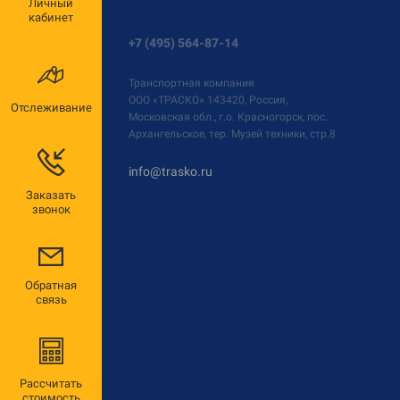
Личный
кабинет
+7 (495) 564-87-14
Транспортная компания
ООО «ТРАСКО»
143420, Россия,
Отслеживание
Московская обл., г.о. Красногорск, пос.
Архангельское, тер. Музей техники, стр.8
info@trasko.ru
Заказать
звонок
Обратная
связь
Рассчитать
стоимость