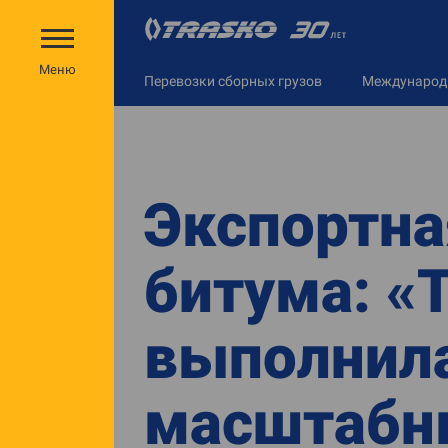
Меню
Перевозки сборных грузов
Междунаро
Экспортна
битума: «
выполнил
масштабны