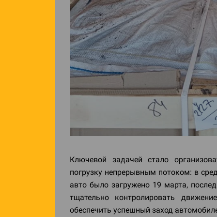
Ключевой задачей стало организова
погрузку непрерывным потоком: в сред
авто было загружено 19 марта, послед
тщательно контролировать движени
обеспечить успешный заход автомобиле