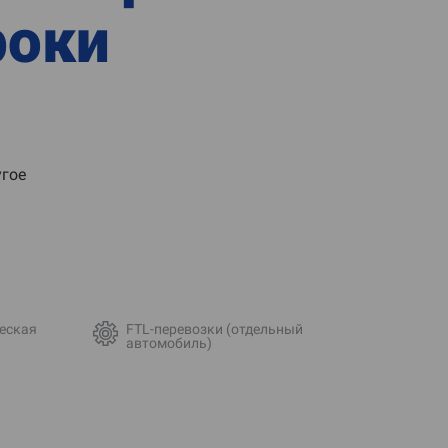
роки
гое
еская
FTL-перевозки (отдельный
автомобиль)