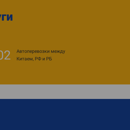
уги
02
Автоперевозки между
Китаем, РФ и РБ