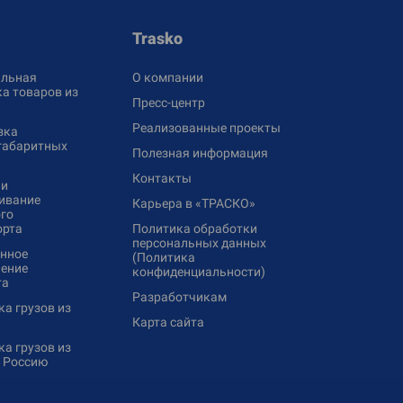
Trasko
льная
О компании
а товаров из
Пресс-центр
Реализованные проекты
зка
габаритных
Полезная информация
Контакты
 и
ивание
Карьера в «ТРАСКО»
го
орта
Политика обработки
персональных данных
нное
(Политика
ение
конфиденциальности)
та
Разработчикам
а грузов из
Карта сайта
а грузов из
в Россию