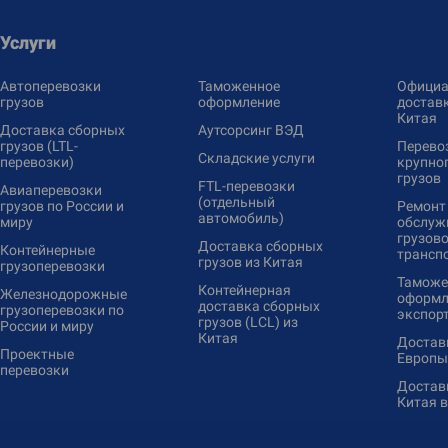
Услуги
Автоперевозки
Таможенное
Официа
грузов
оформление
доставк
Китая
Доставка сборных
Аутсорсинг ВЭД
грузов (LTL-
Перево
Складские услуги
перевозки)
крупно
грузов
FTL-перевозки
Авиаперевозки
(отдельный
грузов по России и
Ремонт
автомобиль)
миру
обслуж
грузово
Доставка сборных
Контейнерные
трансп
грузов из Китая
грузоперевозки
Таможе
Контейнерная
Железнодорожные
оформл
доставка сборных
грузоперевозки по
экспор
грузов (LCL) из
России и миру
Китая
Доставк
Проектные
Европы
перевозки
Доставк
Китая 