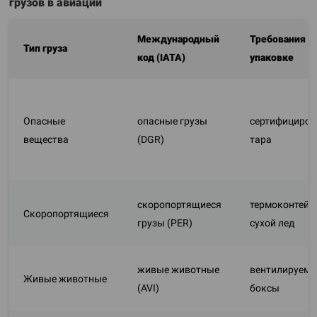
грузов в авиации
Международный
Требования к
Тип груза
код (IATA)
упаковке
Опасные
опасные грузы
сертифициров
вещества
(DGR)
тара
скоропортящиеся
термоконтейн
Скоропортящиеся
грузы (PER)
сухой лед
живые животные
вентилируем
Живые животные
(AVI)
боксы