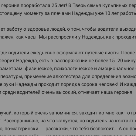
 героиня проработала 25 лет! В Тверь семья Кульпиных пе
 настоящему моменту за плечами Надежды уже 10 лет работ
т заботу о здоровье людей, о том, чтобы водители выход
лажен, как часы. Мы расспросили у Надежды, как проходит
 где водители ежедневно оформляют путевые листы. После
оворит Надежда, есть в распоряжении не более 15–20 мину
раметрам: физическое, психологическое и эмоциональное 
мпературы, применение алкотестера для определения возм
кие руки Надежды проходит порядка сорока человек! И каж
и среди водителей очень высокий, отмечает наша героиня.
учай, который очень запомнился: заходит ко мне как-то г
так. Расспрашиваю, на что жалуется, но водитель на контакт
, по-матерински — расскажи, что тебя беспокоит... А он по