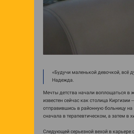
«Будучи маленькой девочкой, всё ду
Надежда.
Мечты детства начали воплощаться в ж
известен сейчас как столица Киргизии 
отправившись в районную больницу на 
сначала в терапевтическом, а затем в 
Следующей серьезной вехой в карьере 