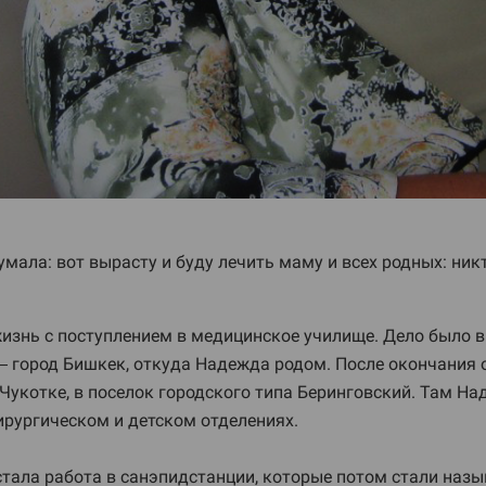
мала: вот вырасту и буду лечить маму и всех родных: ник
изнь с поступлением в медицинское училище. Дело было в
— город Бишкек, откуда Надежда родом. После окончания о
Чукотке, в поселок городского типа Беринговский. Там Н
хирургическом и детском отделениях.
стала работа в санэпидстанции, которые потом стали назы