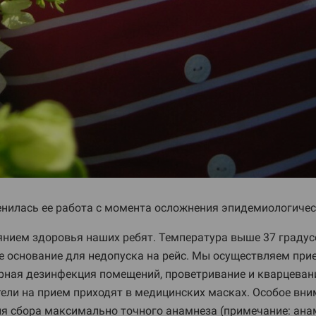
енилась ее работа с момента осложнения эпидемиологичес
янием здоровья наших ребят. Температура выше 37 градус
основание для недопуска на рейс. Мы осуществляем прием
ная дезинфекция помещений, проветривание и кварцевание
тели на прием приходят в медицинских масках. Особое вн
ля сбора максимально точного анамнеза (примечание: ана