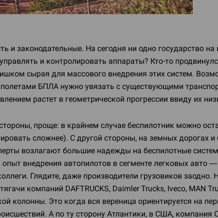
ть и законодательные. На сегодня ни одно государство на 
 управлять и контролировать аппараты?
Кто-то
продвинулс
слишком сырая для массового внедрения этих систем. Возм
а полетами БПЛА нужно увязать с существующими транспорт
влением растет в геометрической прогрессии ввиду их низ
й стороны, проще: в крайнем случае беспилотник можно о
тировать сложнее). С другой стороны, на земных дорогах 
ксперты возлагают большие надежды на беспилотные систе
) опыт внедрения автопилотов в сегменте легковых авто —
оллеги. Глядите, даже производители грузовиков заодно. 
 тягачи компаний DAFTRUCKS, Daimler Trucks, Iveco, MAN Tru
ой колонны. Это когда вся вереница ориентируется на пер
роисшествий. А по ту сторону Атлантики, в США, компани