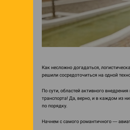
Как несложно догадаться, логистическа
решили сосредоточиться на одной техно
По сути, областей активного внедрени
транспорта! Да, верно, и в каждом из н
по порядку.
Начнем с самого романтичного — авиа