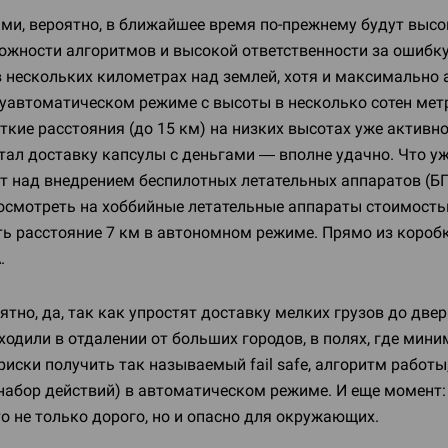
и, вероятно, в ближайшее время
по-прежнему
будут высо
жности алгоритмов и высокой ответственности за ошибку.
в нескольких километрах над землей, хотя и максимально
луавтоматическом режиме с высоты в несколько сотен мет
откие расстояния (до 15 км) на низких высотах уже актив
тал доставку капсулы с деньгами — вполне удачно. Что у
т над внедрением беспилотных летательных аппаратов (БП
посмотреть на хоббийные летательные аппараты стоимостью
ть расстояние 7 км в автономном режиме. Прямо из короб
.
ятно, да, так как упростят доставку мелких грузов до две
ходили в отдалении от больших городов, в полях, где мин
риски получить так называемый fail safe, алгоритм работы
 набор действий) в автоматическом режиме. И еще момент
то не только дорого, но и опасно для окружающих.