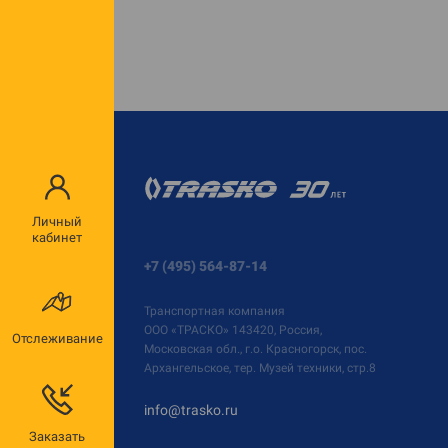
Личный
кабинет
+7 (495) 564-87-14
Транспортная компания
ООО «ТРАСКО»
143420, Россия,
Отслеживание
Московская обл., г.о. Красногорск, пос.
Архангельское, тер. Музей техники, стр.8
info@trasko.ru
Заказать