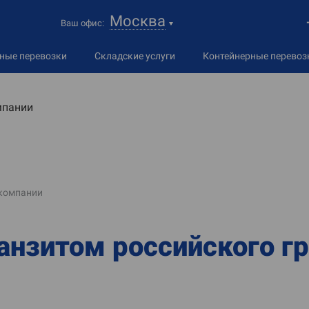
Москва
Ваш офис:
дные
перевозки
Складские услуги
Контейнерные перевоз
мпании
компании
ранзитом российского г