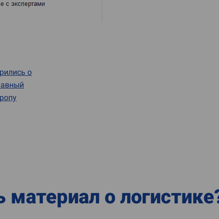
рились о
лавный
вропу
ь материал о логистике