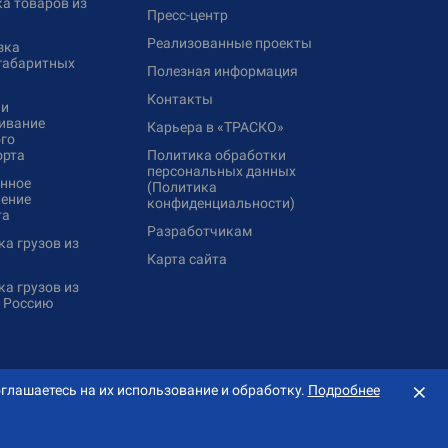
а товаров из
Пресс-центр
Реализованные проекты
зка
габаритных
Полезная информация
Контакты
 и
ивание
Карьера в «ТРАСКО»
го
орта
Политика обработки
персональных данных
нное
(Политика
ение
конфиденциальности)
та
Разработчикам
а грузов из
Карта сайта
а грузов из
в Россию
⨯
глашаетесь на их использование и обработку.
Подробнее
Создание сайта — «
Сибирикс
»