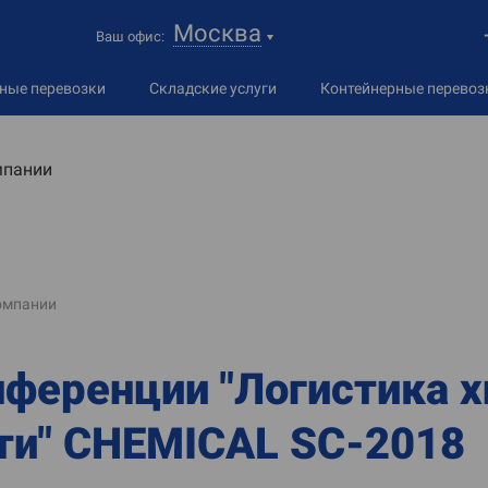
Москва
Ваш офис:
дные
перевозки
Складские услуги
Контейнерные перевоз
мпании
омпании
нференции "Логистика 
и" CHEMICAL SC-2018