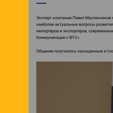
Эксперт компании Павел Масленников 
наиболее актуальные вопросы развития
импортеров и экспортеров, современны
Коммуникации с ФТС».
Общение получилось насыщенным и пл