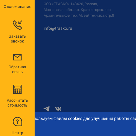
ООО «ТРАСКО»
143420, Россия,
Отслеживание
Московская обл., г.о. Красногорск, пос.
Архангельское, тер. Музей техники, стр.8
info@trasko.ru
Заказать
звонок
Обратная
связь
Рассчитать
стоимость
Мы используем файлы cookies для улучшения работы сай
© 2026 «ТРАСКО»
Центр