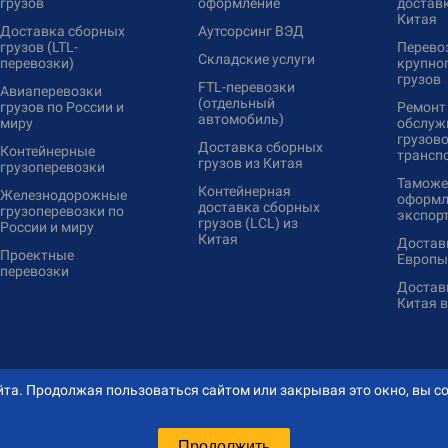
грузов
оформление
доставк
Китая
Доставка сборных
Аутсорсинг ВЭД
грузов (LTL-
Перево
Складские услуги
перевозки)
крупно
грузов
FTL-перевозки
Авиаперевозки
(отдельный
грузов по России и
Ремонт
автомобиль)
миру
обслуж
грузово
Доставка сборных
Контейнерные
трансп
грузов из Китая
грузоперевозки
Таможе
Контейнерная
Железнодорожные
оформл
доставка сборных
грузоперевозки по
экспор
грузов (LCL) из
России и миру
Китая
Доставк
Проектные
Европы
перевозки
Доставк
Китая 
та. Продолжая пользоваться сайтом или закрывая это окно, вы со
Продолжить