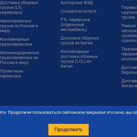
Доставка сборных
Аутсорсинг ВЭД
грузов (LTL-
Перево
Складские услуги
перевозки)
крупно
грузов
FTL-перевозки
Авиаперевозки
(отдельный
грузов по России и
Ремонт
автомобиль)
миру
обслуж
грузово
Доставка сборных
Контейнерные
трансп
грузов из Китая
грузоперевозки
Таможе
Контейнерная
Железнодорожные
оформл
доставка сборных
грузоперевозки по
экспор
грузов (LCL) из
России и миру
Китая
Доставк
Проектные
Европы
перевозки
Доставк
Китая 
та. Продолжая пользоваться сайтом или закрывая это окно, вы со
Продолжить