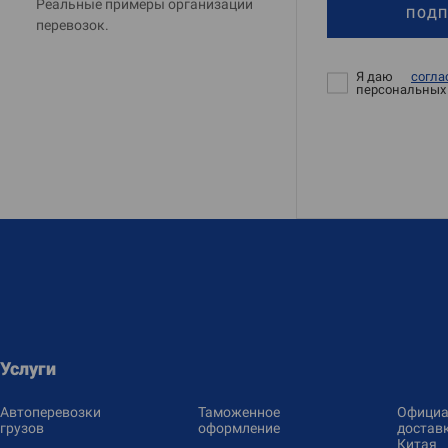
Реальные примеры организации
ПОДП
перевозок.
Я даю
согла
персональных
Услуги
Автоперевозки
Таможенное
Официа
грузов
оформление
доставк
Китая