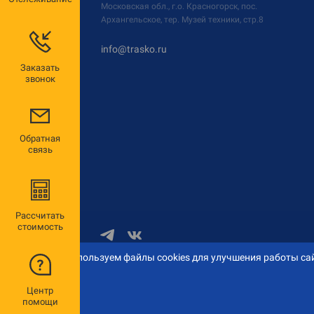
Московская обл., г.о. Красногорск, пос.
Архангельское, тер. Музей техники, стр.8
info@trasko.ru
Заказать
звонок
Обратная
связь
Рассчитать
стоимость
Мы используем файлы cookies для улучшения работы сай
© 2026 «ТРАСКО»
Центр
помощи