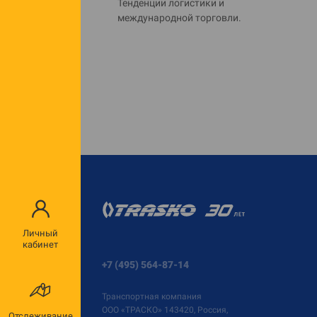
Тенденции логистики и
международной торговли.
Личный
кабинет
+7 (495) 564-87-14
Транспортная компания
ООО «ТРАСКО»
143420, Россия,
Отслеживание