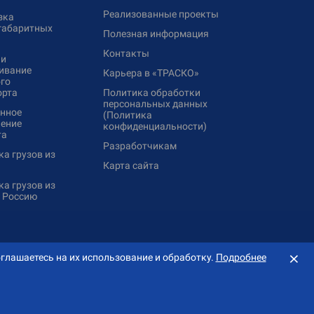
Реализованные проекты
зка
габаритных
Полезная информация
Контакты
 и
ивание
Карьера в «ТРАСКО»
го
орта
Политика обработки
персональных данных
нное
(Политика
ение
конфиденциальности)
та
Разработчикам
а грузов из
Карта сайта
а грузов из
в Россию
⨯
глашаетесь на их использование и обработку.
Подробнее
Создание сайта — «
Сибирикс
»