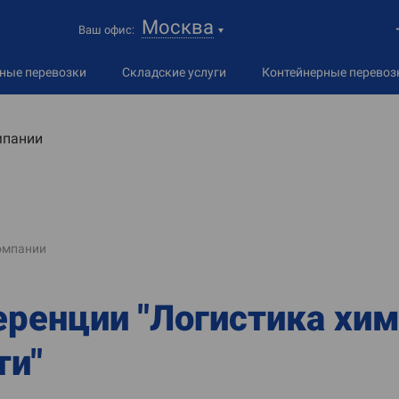
Москва
Ваш офис:
дные
перевозки
Складские услуги
Контейнерные перевоз
мпании
омпании
еренции "Логистика хи
ти"