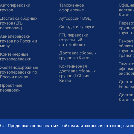
Автоперевозки
Таможенное
Официа
грузов
оформление
доставк
Китая
Доставка сборных
Аутсорсинг ВЭД
грузов (LTL-
Перево
Складские услуги
перевозки)
крупно
грузов
FTL-перевозки
Авиаперевозки
(отдельный
грузов по России и
Ремонт
автомобиль)
миру
обслуж
грузово
Доставка сборных
Контейнерные
трансп
грузов из Китая
грузоперевозки
Таможе
Контейнерная
Железнодорожные
оформл
доставка сборных
грузоперевозки по
экспор
грузов (LCL) из
России и миру
Китая
Доставк
Проектные
Европы
перевозки
Доставк
Китая 
та. Продолжая пользоваться сайтом или закрывая это окно, вы со