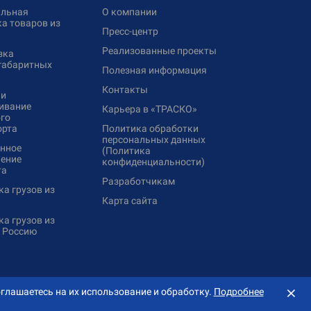
льная
О компании
а товаров из
Пресс-центр
Реализованные проекты
зка
габаритных
Полезная информация
Контакты
 и
ивание
Карьера в «ТРАСКО»
го
орта
Политика обработки
персональных данных
нное
(Политика
ение
конфиденциальности)
та
Разработчикам
а грузов из
Карта сайта
а грузов из
в Россию
⨯
глашаетесь на их использование и обработку.
Подробнее
Создание сайта — «
Сибирикс
»