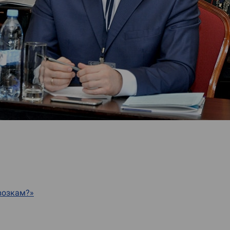
возкам?»