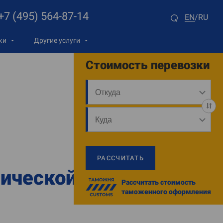
+7 (495) 564-87-14
EN
RU
/
ки
Другие услуги
Стоимость перевозки
РАССЧИТАТЬ
мической
Рассчитать стоимость
таможенного оформления