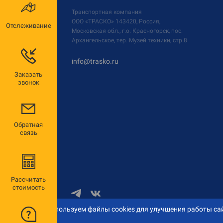
Транспортная компания
ООО «ТРАСКО»
143420, Россия,
Отслеживание
Московская обл., г.о. Красногорск, пос.
Архангельское, тер. Музей техники, стр.8
info@trasko.ru
Заказать
звонок
Обратная
связь
Рассчитать
стоимость
Мы используем файлы cookies для улучшения работы сай
© 2026 «ТРАСКО»