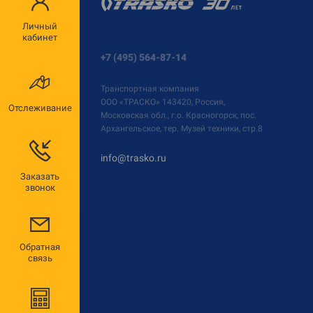
Личный
кабинет
+7 (495) 564-87-14
Транспортная компания
ООО «ТРАСКО»
143420, Россия,
Отслеживание
Московская обл., г.о. Красногорск, пос.
Архангельское, тер. Музей техники, стр.8
info@trasko.ru
Заказать
звонок
Обратная
связь