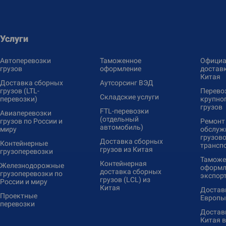
Услуги
Автоперевозки
Таможенное
Официа
грузов
оформление
доставк
Китая
Доставка сборных
Аутсорсинг ВЭД
грузов (LTL-
Перево
Складские услуги
перевозки)
крупно
грузов
FTL-перевозки
Авиаперевозки
(отдельный
грузов по России и
Ремонт
автомобиль)
миру
обслуж
грузово
Доставка сборных
Контейнерные
трансп
грузов из Китая
грузоперевозки
Таможе
Контейнерная
Железнодорожные
оформл
доставка сборных
грузоперевозки по
экспор
грузов (LCL) из
России и миру
Китая
Доставк
Проектные
Европы
перевозки
Доставк
Китая 