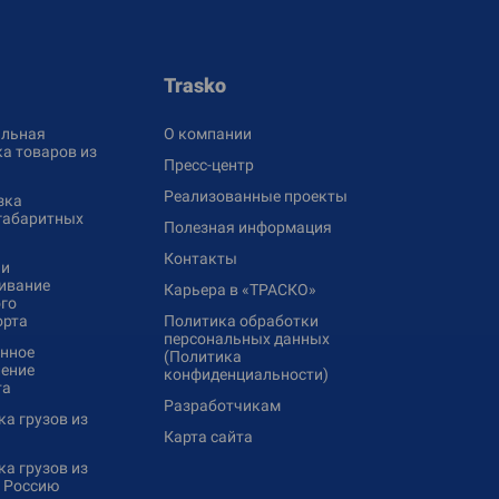
Trasko
льная
О компании
а товаров из
Пресс-центр
Реализованные проекты
зка
габаритных
Полезная информация
Контакты
 и
ивание
Карьера в «ТРАСКО»
го
орта
Политика обработки
персональных данных
нное
(Политика
ение
конфиденциальности)
та
Разработчикам
а грузов из
Карта сайта
а грузов из
в Россию