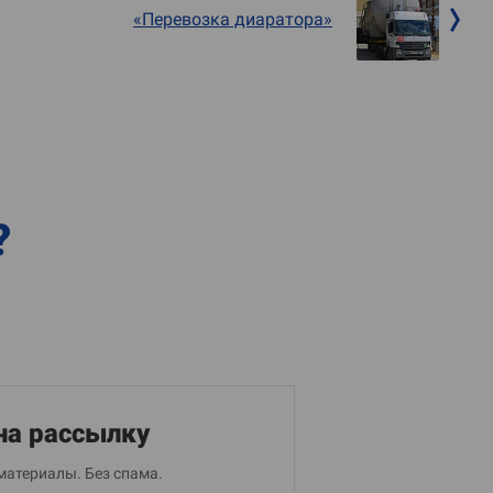
«Перевозка диаратора»
?
на рассылку
материалы. Без спама.