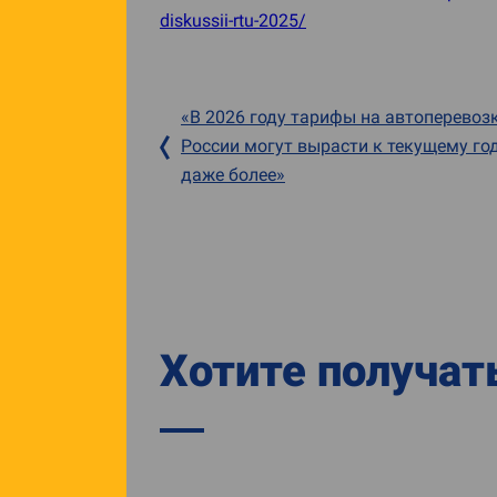
diskussii-rtu-2025/
«В 2026 году тарифы на автоперевоз
России могут вырасти к текущему год
даже более»
Хотите получат