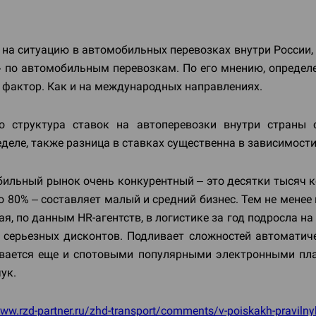
т на ситуацию в автомобильных перевозках внутри Росси
по автомобильным перевозкам. По его мнению, определен
й фактор. Как и на международных направлениях.
о структура ставок на автоперевозки внутри страны 
деле, также разница в ставках существенна в зависимости
льный рынок очень конкурентный – это десятки тысяч к
 80% – составляет малый и средний бизнес. Тем не менее
я, по данным HR-агентств, в логистике за год подросла на 
 серьезных дисконтов. Подливает сложностей автоматиче
евается еще и спотовыми популярными электронными пл
чук.
www.rzd-partner.ru/zhd-transport/comments/v-poiskakh-pravilny