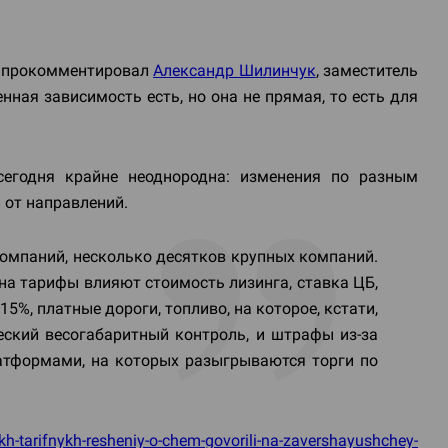
и, прокомментировал
Александр Шилинчук
, заместитель
ная зависимость есть, но она не прямая, то есть для
сегодня крайне неоднородна: изменения по разным
 от направлений.
омпаний, несколько десятков крупных компаний.
 на тарифы влияют стоимость лизинга, ставка ЦБ,
15%, платные дороги, топливо, на которое, кстати,
ский весогабаритный контроль, и штрафы из-за
атформами, на которых разыгрываются торги по
kh-tarifnykh-resheniy-o-chem-govorili-na-zavershayushchey-