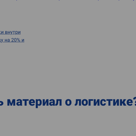
ки внутри
у на 20% и
ь материал о логистике