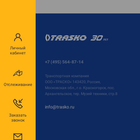
Личный
кабинет
+7 (495) 564-87-14
Транспортная компания
ООО «ТРАСКО»
143420, Россия,
Отслеживание
Московская обл., г.о. Красногорск, пос.
Архангельское, тер. Музей техники, стр.8
info@trasko.ru
Заказать
звонок