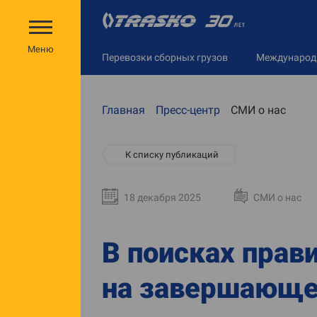
Меню
Перевозки сборных грузов
Междунаро
Главная
Пресс-центр
СМИ о нас
К списку публикаций
18 декабря 2025
СМИ о нас
В поисках прав
на завершающе