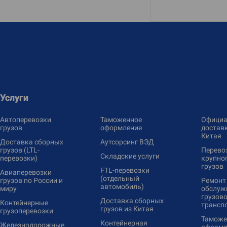
Услуги
Автоперевозки
Таможенное
Официа
грузов
оформление
доставк
Китая
Доставка сборных
Аутсорсинг ВЭД
грузов (LTL-
Перево
Складские услуги
перевозки)
крупно
грузов
FTL-перевозки
Авиаперевозки
(отдельный
грузов по России и
Ремонт
автомобиль)
миру
обслуж
грузово
Доставка сборных
Контейнерные
трансп
грузов из Китая
грузоперевозки
Таможе
Контейнерная
Железнодорожные