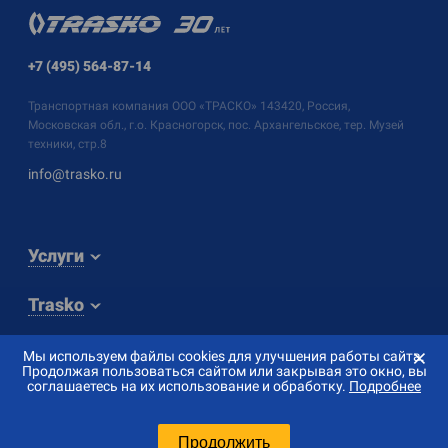
+7 (495) 564-87-14
Транспортная компания
ООО «ТРАСКО»
143420, Россия,
Московская обл., г.о. Красногорск, пос. Архангельское, тер. Музей
техники, стр.8
info@trasko.ru
Услуги
Trasko
⨯
Мы используем файлы cookies для улучшения работы сайта.
Продолжая пользоваться сайтом или закрывая это окно, вы
соглашаетесь на их использование и обработку.
Подробнее
© 2026 «ТРАСКО»
Создание сайта — «
Сибирикс
»
Продолжить