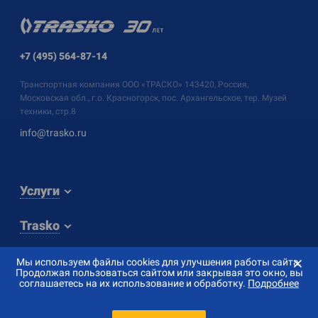
+7 (495) 564-87-14
Транспортная компания
ООО «ТРАСКО»
143420, Россия,
Московская обл., г.о. Красногорск, пос. Архангельское, тер. Музей
техники, стр.8
info@trasko.ru
Услуги
Trasko
⨯
Мы используем файлы cookies для улучшения работы сайта.
Продолжая пользоваться сайтом или закрывая это окно, вы
соглашаетесь на их использование и обработку.
Подробнее
© 2026 «ТРАСКО»
Создание сайта — «
Сибирикс
»