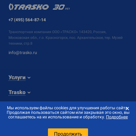
+7 (495) 564-87-14
Транспортная компания
ООО «ТРАСКО»
143420, Россия,
Московская обл., г.о. Красногорск, пос. Архангельское, тер. Музей
техники, стр.8
info@trasko.ru
Услуги
Trasko
⨯
Мы используем файлы cookies для улучшения работы сайта.
Продолжая пользоваться сайтом или закрывая это окно, вы
соглашаетесь на их использование и обработку.
Подробнее
© 2026 «ТРАСКО»
Создание сайта — «
Сибирикс
»
Продолжить