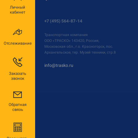
Личный
кабинет
+7 (495) 564-87-14
Транспортная компания
ООО «ТРАСКО»
143420, Россия,
Отслеживание
Московская обл., г.о. Красногорск, пос.
Архангельское, тер. Музей техники, стр.8
info@trasko.ru
Заказать
звонок
Обратная
связь