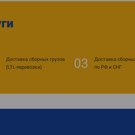
уги
03
Доставка сборных грузов
Доставка сборны
(LTL-перевозки)
по РФ и СНГ