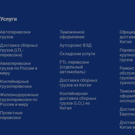
Услуги
Автоперевозки
Таможенное
Официа
грузов
оформление
доставк
Китая
Доставка сборных
Аутсорсинг ВЭД
грузов (LTL-
Перево
Складские услуги
перевозки)
крупно
грузов
FTL-перевозки
Авиаперевозки
(отдельный
грузов по России и
Ремонт
автомобиль)
миру
обслуж
грузово
Доставка сборных
Контейнерные
трансп
грузов из Китая
грузоперевозки
Таможе
Контейнерная
Железнодорожные
оформл
доставка сборных
грузоперевозки по
экспор
грузов (LCL) из
России и миру
Китая
Доставк
Проектные
Европы
перевозки
Доставк
Китая 