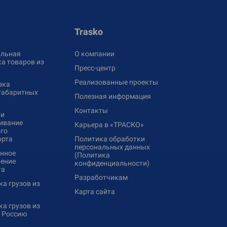
Trasko
льная
О компании
а товаров из
Пресс-центр
Реализованные проекты
зка
габаритных
Полезная информация
Контакты
 и
ивание
Карьера в «ТРАСКО»
го
орта
Политика обработки
персональных данных
нное
(Политика
ение
конфиденциальности)
та
Разработчикам
а грузов из
Карта сайта
а грузов из
в Россию