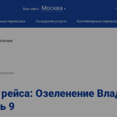
Москва
Ваш офис:
дные
перевозки
Складские услуги
Контейнерные перевоз
мпании
омпании
 рейса: Озеленение Вла
ь 9