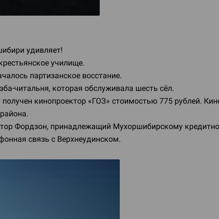
шибири удивляет!
крестьянское училище.
ачалось партизанское восстание.
зба-читальня
, которая обслуживала шесть сёл.
л получен кинопроектор «ГОЗ» стоимостью 775 рублей. Ки
района.
рактор Фордзон, принадлежащий Мухоршибирскому кредитно
ефонная связь с Верхнеудинском.