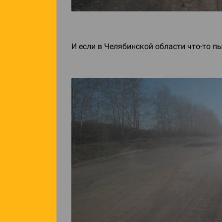
И если в Челябинской области
что-то
пы