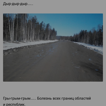
Дыр-дыр-дыр
…..
Гры-грым-грым
….. Болезнь всех границ областей
и республик.