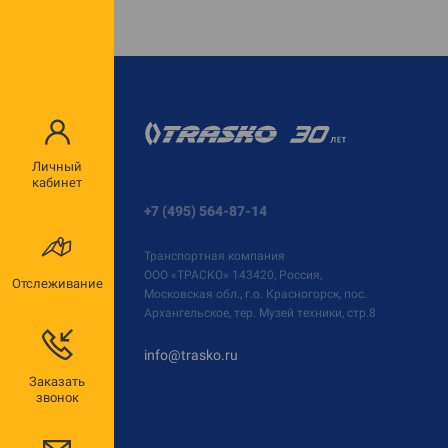
Личный
кабинет
+7 (495) 564-87-14
Транспортная компания
ООО «ТРАСКО»
143420, Россия,
Отслеживание
Московская обл., г.о. Красногорск, пос.
Архангельское, тер. Музей техники, стр.8
info@trasko.ru
Заказать
звонок