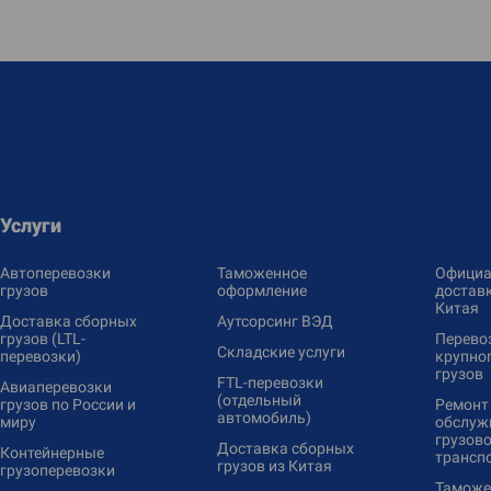
Услуги
Автоперевозки
Таможенное
Официа
грузов
оформление
доставк
Китая
Доставка сборных
Аутсорсинг ВЭД
грузов (LTL-
Перево
Складские услуги
перевозки)
крупно
грузов
FTL-перевозки
Авиаперевозки
(отдельный
грузов по России и
Ремонт
автомобиль)
миру
обслуж
грузово
Доставка сборных
Контейнерные
трансп
грузов из Китая
грузоперевозки
Таможе