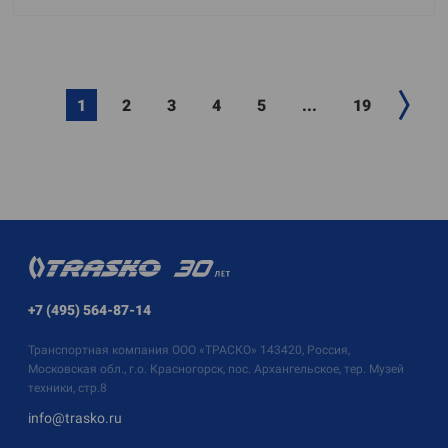
1
2
3
4
5
...
19
+7 (495) 564-87-14
Транспортная компания
ООО «ТРАСКО»
143420, Россия,
Московская обл., г.о. Красногорск, пос. Архангельское, тер. Музей
техники, стр.8
info@trasko.ru